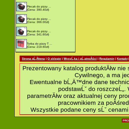
Plecak do pizzy ...
(Cena: 390.40zł)
Plecak do pizzy ...
(Cena: 366.00zł)
Plecak do pizzy ...
(Cena: 341.60zł)
Torba do pizzy T ...
(Cena: 219.60zł)
Strona gĹ‚Ăłwna
|
O sklepie
|
WysyĹ‚ka i pĹ‚atnoÂści
|
Regulamin
|
Kontakt
Prezentowany katalog produktĂłw nie 
Cywilnego, a ma jed
Ewentualne bĹ‚Ä™dne dane technic
podstawĹˇ do roszczeĹ„.
parametrĂłw oraz aktualnej ceny p
pracownikiem za poÂśred
Wszystkie podane ceny sĹˇ cenami b
PRO